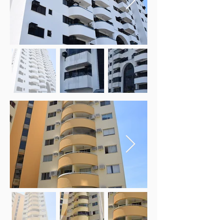
Fora
da
galeria